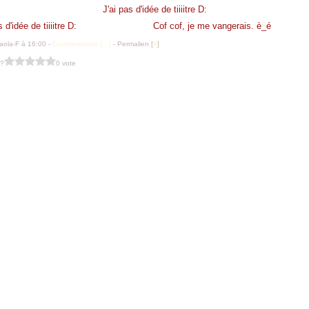
J'ai pas d'idée de tiiiitre D:
Cof cof, je me vangerais. è_é
aola-F à 16:00 -
Commentaires [
…
]
- Permalien [
#
]
 ?
0 vote