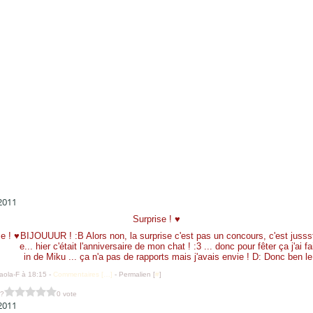
 2011
Surprise ! ♥
BIJOUUUR ! :B Alors non, la surprise c'est pas un concours, c'est juss
e... hier c'était l'anniversaire de mon chat ! :3 ... donc pour fêter ça j'ai f
in de Miku ... ça n'a pas de rapports mais j'avais envie ! D: Donc ben le 
aola-F à 18:15 -
Commentaires [
…
]
- Permalien [
#
]
 ?
0 vote
 2011