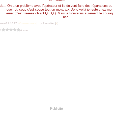
On a un problème avec l'opérateur et ils doivent faire des réparations ou
quoi, du coup c'est coupé tout un mois. x.x Donc voilà je reste chez mo
ernet (c'est trèèèès chiant Q__Q ). Mais je trouverais sûrement le coura
ner...
aola-F à 16:17 -
Commentaires [
…
]
- Permalien [
#
]
 ?
0 vote
Publicité