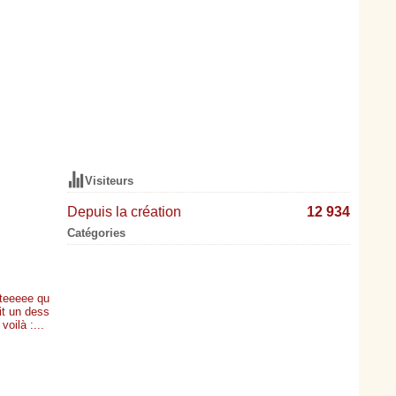
Visiteurs
Depuis la création
12 934
Catégories
steeeee qu
ait un dess
voilà :...