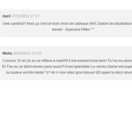
April
27/12/2011 17:17
Une caméra!? Alors ça c'est un bon choix de cadeaux hihi! J'adore tes illustratio
travail~ Joyeuses Fêtes ^^
Watta
26/12/2011 23:52
Coucou! :D oh j'ai eu ce réflexe à noël!!!!! Il est vraiment trop bien! Tu l'as eu alors
Et T'as eu un tshirt eleven paris aussi?! Il est splendide! Le vernis chanel est supe
la couleur est très belle! *o*<br /> bon allez gros bisous! (Et super la déco sino