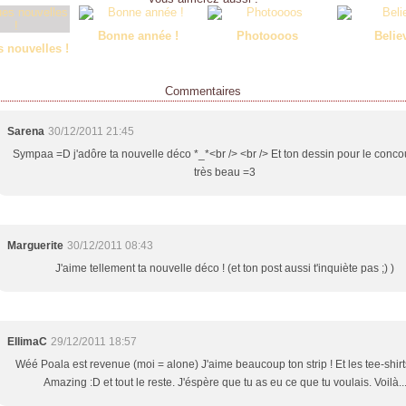
Bonne année !
Photoooos
Belie
 nouvelles !
Commentaires
Sarena
30/12/2011 21:45
Sympaa =D j'adôre ta nouvelle déco *_*<br /> <br /> Et ton dessin pour le conco
très beau =3
Marguerite
30/12/2011 08:43
J'aime tellement ta nouvelle déco ! (et ton post aussi t'inquiète pas ;) )
EllimaC
29/12/2011 18:57
Wéé Poala est revenue (moi = alone) J'aime beaucoup ton strip ! Et les tee-shirt
Amazing :D et tout le reste. J'éspère que tu as eu ce que tu voulais. Voilà..