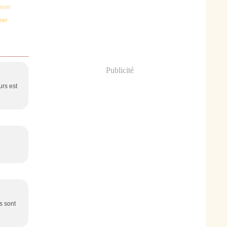
ver
Publicité
urs est
s sont
.