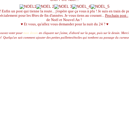
nfin un post qui tienne la route... j'espère que ça vous à plu ! Je suis en train de p
écialement pour les fêtes de fin d'années. Je vous tiens au courant...
Prochain post :
de Noël et Nouvel An !
♥ Et vous, qu'allez vous demander pour la nuit du 24 ? ♥
pouvez voter pour
mon dessin
en cliquant sur j'aime, d'abord sur la page, puis sur le dessin. Merc
². Quelqu'un sait comment ajouter des petites paillettes/étoiles qui tombent au passage du curseu