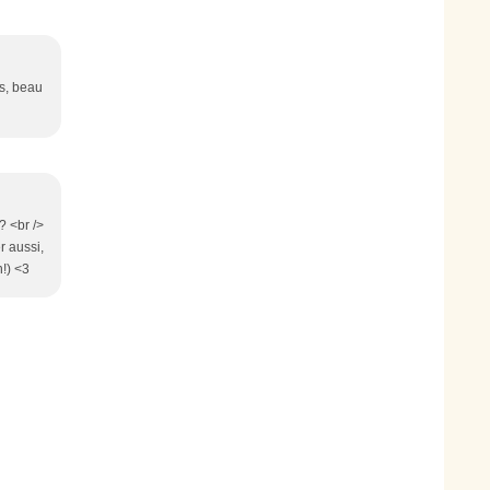
ns, beau
? <br />
r aussi,
n!) <3