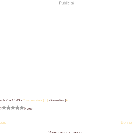
Publicité
aola-F à 18:43 -
Commentaires [
…
]
- Permalien [
#
]
 ?
0 vote
oos
Bonne 
Vous aimerez aussi :