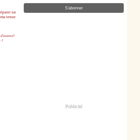
réparer un
ma tenue
i d'avance!
r ?
Publicité