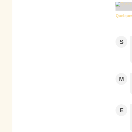
Quelques
S
M
E