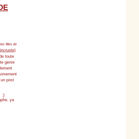
DE
les filles de
'incruste
)
de toute
nte genre
blement
issimement
 un post
 :)
aphe, ya