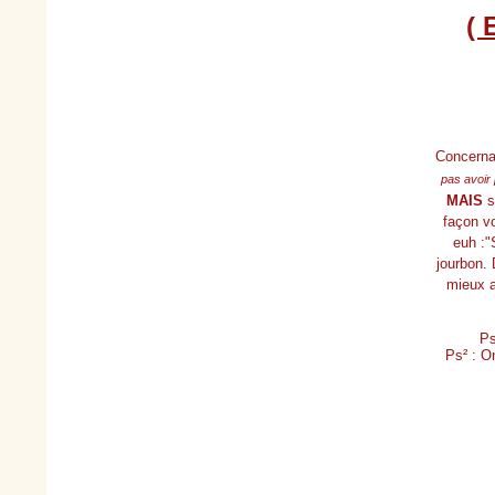
(
Concerna
pas avoir
MAIS
si
façon vo
euh :"
jourbon. 
mieux a
Ps
Ps² : O