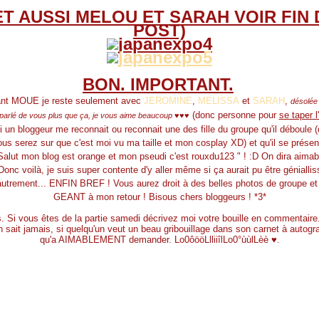
 ET AUSSI MELOU ET SARAH VOIR FIN 
POST)
BON. IMPORTANT.
nt MOUE je reste seulement avec
JEROMINE
,
MELISSA
et
SARAH
,
désolée 
(donc personne pour
se taper l
 parlé de vous plus que ça, je vous aime beaucoup ♥♥♥
 un bloggeur me reconnait ou reconnait une des fille du groupe qu'il déboule (
us serez sur que c'est moi vu ma taille et mon cosplay XD) et qu'il se prése
Salut mon blog est orange et mon pseudi c'est rouxdu123 " ! :D On dira aima
Donc voilà, je suis super contente d'y aller même si ça aurait pu être géniall
utrement... ENFIN BREF ! Vous aurez droit à des belles photos de groupe et
GEANT à mon retour ! Bisous chers bloggeurs ! *3*
. Si vous êtes de la partie samedi décrivez moi votre bouille en commentaire.
n sait jamais, si quelqu'un veut un beau gribouillage dans son carnet à autogr
qu'a AIMABLEMENT demander. Lo0ôööLlliiîlLo0°ùùlLèè ♥.