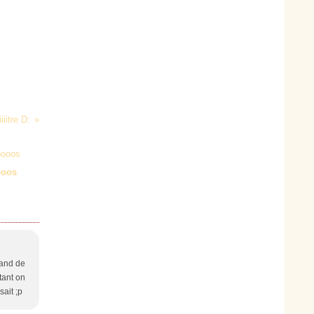
iiitre D:
ooos
tand de
tant on
sait ;p