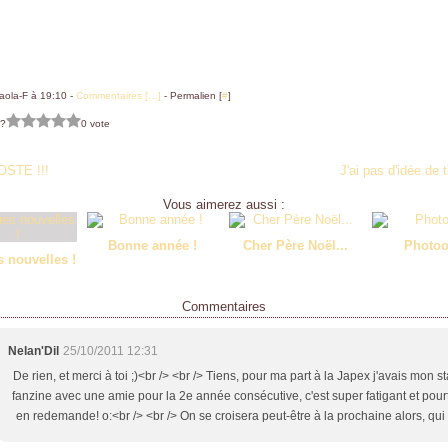
aola-F à 19:10 -
Commentaires [
…
]
- Permalien [
#
]
 ?
0 vote
OSTE !!!
J'ai pas d'idée de ti
Vous aimerez aussi :
Bonne année !
Cher Père Noël...
Photo
 nouvelles !
Commentaires
Nelan'Dil
25/10/2011 12:31
De rien, et merci à toi ;)<br /> <br /> Tiens, pour ma part à la Japex j'avais mon s
fanzine avec une amie pour la 2e année consécutive, c'est super fatigant et pour
en redemande! o:<br /> <br /> On se croisera peut-être à la prochaine alors, qui 