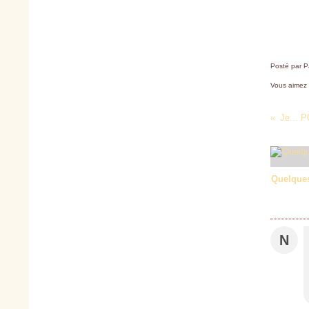
Posté par P
Vous aimez
Je... P
Quelques
N