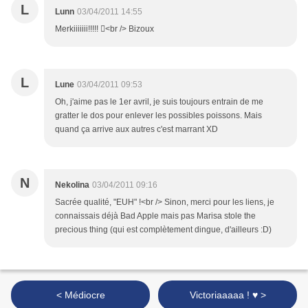
L
Lunn
03/04/2011 14:55
Merkiiiiiii!!!!! <br /> Bizoux
L
Lune
03/04/2011 09:53
Oh, j'aime pas le 1er avril, je suis toujours entrain de me
gratter le dos pour enlever les possibles poissons. Mais
quand ça arrive aux autres c'est marrant XD
N
Nekolina
03/04/2011 09:16
Sacrée qualité, "EUH" !<br /> Sinon, merci pour les liens, je
connaissais déjà Bad Apple mais pas Marisa stole the
precious thing (qui est complètement dingue, d'ailleurs :D)
< Médiocre
Victoriaaaaa ! ♥ >