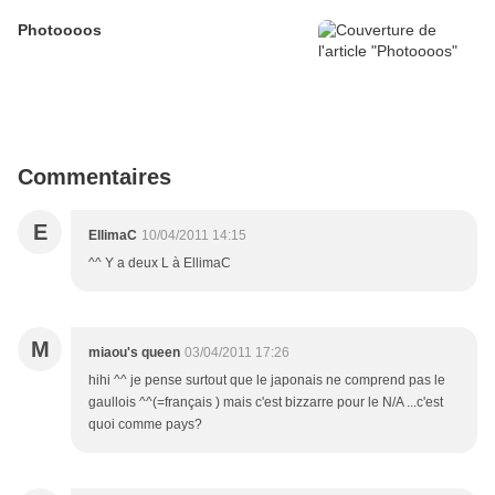
Photoooos
Commentaires
E
EllimaC
10/04/2011 14:15
^^ Y a deux L à EllimaC
M
miaou's queen
03/04/2011 17:26
hihi ^^ je pense surtout que le japonais ne comprend pas le
gaullois ^^(=français ) mais c'est bizzarre pour le N/A ...c'est
quoi comme pays?